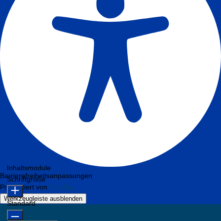
Inhaltsmodule
Barrierefreiheitsanpassungen
Schriftgröße
Präsentiert von
OneTap
Werkzeugleiste ausblenden
Standard